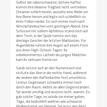
Selbst der rabenschwarze, bittere Kaffee
konnte ihre bleierne Trägheit nicht vertreiben.
Dreamer schlich herein, wuselte eine Weile um
ihre Beine herum und legte sich schließlich zu
ihren Füßen nieder. Es roch immer noch nach
Kirschpfannkuchen vom gestrigen Abend. Eine
Schüssel mit süßem Apfelmus stand noch auf
dem Tisch, in der Spüle türmte sich das
dreckige Geschirr der letzten Mahlzeiten. Für
Augenblicke ruhten ihre Augen auf einem Foto
aus ihren High-School-Tagen. Ihr
unbekümmertes Lächeln als junges Mädchen
kam ihr seltsam fremd vor.
Sarah setzte sich an den Küchentisch und
stützte das Kinn in die rechte Hand, während
die andere den Kaffeebecher fest umschloss.
Lennys Gegenwart schwebte immer noch
durch den Raum, klebte an allen Gegenständen.
Sie wurde unruhig und wusste nicht, warum. Es
gab solche Tage, es würde sie immer geben,
Tage, die bedrohlich wirkten wie schwarze
Wolkentürme am Himmel. Sie goss den Rest