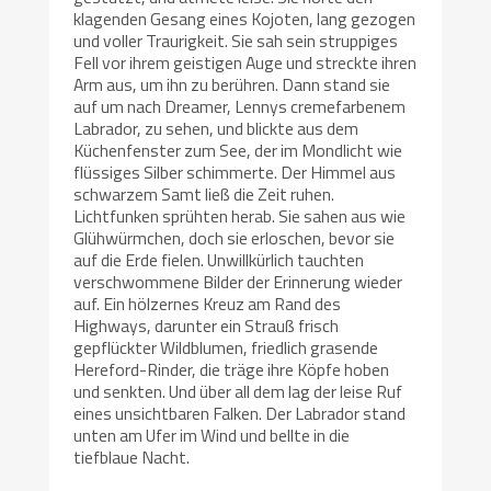
klagenden Gesang eines Kojoten, lang gezogen
und voller Traurigkeit. Sie sah sein struppiges
Fell vor ihrem geistigen Auge und streckte ihren
Arm aus, um ihn zu berühren. Dann stand sie
auf um nach Dreamer, Lennys cremefarbenem
Labrador, zu sehen, und blickte aus dem
Küchenfenster zum See, der im Mondlicht wie
flüssiges Silber schimmerte. Der Himmel aus
schwarzem Samt ließ die Zeit ruhen.
Lichtfunken sprühten herab. Sie sahen aus wie
Glühwürmchen, doch sie erloschen, bevor sie
auf die Erde fielen. Unwillkürlich tauchten
verschwommene Bilder der Erinnerung wieder
auf. Ein hölzernes Kreuz am Rand des
Highways, darunter ein Strauß frisch
gepflückter Wildblumen, friedlich grasende
Hereford-Rinder, die träge ihre Köpfe hoben
und senkten. Und über all dem lag der leise Ruf
eines unsichtbaren Falken. Der Labrador stand
unten am Ufer im Wind und bellte in die
tiefblaue Nacht.