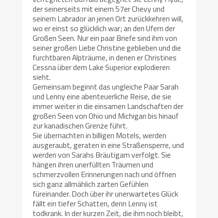
der seinerseits mit einem 57er Chevy und
seinem Labrador an jenen Ort zurückkehren will,
wo er einst so glücklich war; an den Ufern der
Großen Seen. Nur ein paar Briefe sind ihm von
seiner großen Liebe Christine geblieben und die
furchtbaren Alpträume, in denen er Christines
Cessna über dem Lake Superior explodieren
sieht.
Gemeinsam beginnt das ungleiche Paar Sarah
und Lenny eine abenteuerliche Reise, die sie
immer weiter in die einsamen Landschaften der
großen Seen von Ohio und Michigan bis hinauf
zur kanadischen Grenze führt.
Sie übernachten in billigen Motels, werden
ausgeraubt, geraten in eine Straßensperre, und
werden von Sarahs Bräutigam verfolgt. Sie
hängen ihren unerfüllten Träumen und
schmerzvollen Erinnerungen nach und öffnen
sich ganz allmählich zarten Gefühlen
füreinander. Doch über ihr unerwartetes Glück
fällt ein tiefer Schatten, denn Lenny ist
todkrank. In der kurzen Zeit, die ihm noch bleibt,