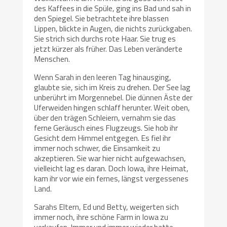
des Kaffees in die Spüle, ging ins Bad und sah in
den Spiegel. Sie betrachtete ihre blassen
Lippen, blickte in Augen, die nichts zurückgaben.
Sie strich sich durchs rote Haar. Sie trug es
jetzt kürzer als früher. Das Leben veränderte
Menschen.
Wenn Sarah in den leeren Tag hinausging,
glaubte sie, sich im Kreis zu drehen. Der See lag
unberührt im Morgennebel. Die dünnen Äste der
Uferweiden hingen schlaff herunter. Weit oben,
über den trägen Schleiern, vernahm sie das
ferne Geräusch eines Flugzeugs. Sie hob ihr
Gesicht dem Himmel entgegen. Es fiel ihr
immer noch schwer, die Einsamkeit zu
akzeptieren. Sie war hier nicht aufgewachsen,
vielleicht lag es daran. Doch Iowa, ihre Heimat,
kam ihr vor wie ein fernes, längst vergessenes
Land.
Sarahs Eltern, Ed und Betty, weigerten sich
immer noch, ihre schöne Farm in Iowa zu
verkaufen. Immer und immer wieder hatte