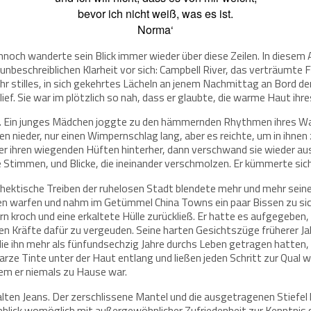
bevor ich nicht weiß, was es ist.
Norma‘
nnoch wanderte sein Blick immer wieder über diese Zeilen. In diesem 
 unbeschreiblichen Klarheit vor sich: Campbell River, das verträumt
hr stilles, in sich gekehrtes Lächeln an jenem Nachmittag an Bord der
ief. Sie war im plötzlich so nah, dass er glaubte, die warme Haut ihr
f. Ein junges Mädchen joggte zu den hämmernden Rhythmen ihres Wal
gen nieder, nur einen Wimpernschlag lang, aber es reichte, um in ihnen 
h er ihren wiegenden Hüften hinterher, dann verschwand sie wieder a
timmen, und Blicke, die ineinander verschmolzen. Er kümmerte sich ni
ektische Treiben der ruhelosen Stadt blendete mehr und mehr seine 
ßen warfen und nahm im Getümmel China Towns ein paar Bissen zu sich
rn kroch und eine erkaltete Hülle zurückließ. Er hatte es aufgegeben,
n Kräfte dafür zu vergeuden. Seine harten Gesichtszüge früherer Jah
, die ihn mehr als fünfundsechzig Jahre durchs Leben getragen hatt
rze Tinte unter der Haut entlang und ließen jeden Schritt zur Qual
dem er niemals zu Hause war.
lten Jeans. Der zerschlissene Mantel und die ausgetragenen Stiefel
Anblick womöglich mit außergewöhnlicher Zufriedenheit zur Kenntni