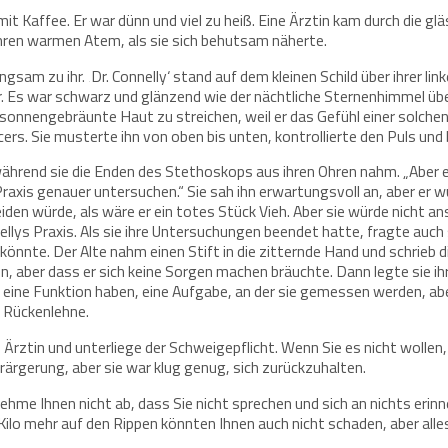
mit Kaffee. Er war dünn und viel zu heiß. Eine Ärztin kam durch die 
d ihren warmen Atem, als sie sich behutsam näherte.
ngsam zu ihr. ‚Dr. Connelly‘ stand auf dem kleinen Schild über ihrer l
Es war schwarz und glänzend wie der nächtliche Sternenhimmel über 
, sonnengebräunte Haut zu streichen, weil er das Gefühl einer solche
ers. Sie musterte ihn von oben bis unten, kontrollierte den Puls un
, während sie die Enden des Stethoskops aus ihren Ohren nahm. „Aber e
xis genauer untersuchen.“ Sie sah ihn erwartungsvoll an, aber er wus
den würde, als wäre er ein totes Stück Vieh. Aber sie würde nicht an
llys Praxis. Als sie ihre Untersuchungen beendet hatte, fragte auch
nnte. Der Alte nahm einen Stift in die zitternde Hand und schrieb di
ien, aber dass er sich keine Sorgen machen bräuchte. Dann legte sie i
ine Funktion haben, eine Aufgabe, an der sie gemessen werden, aber
e Rückenlehne.
bin Ärztin und unterliege der Schweigepflicht. Wenn Sie es nicht wolle
erärgerung, aber sie war klug genug, sich zurückzuhalten.
ehme Ihnen nicht ab, dass Sie nicht sprechen und sich an nichts erinn
ar Kilo mehr auf den Rippen könnten Ihnen auch nicht schaden, aber al