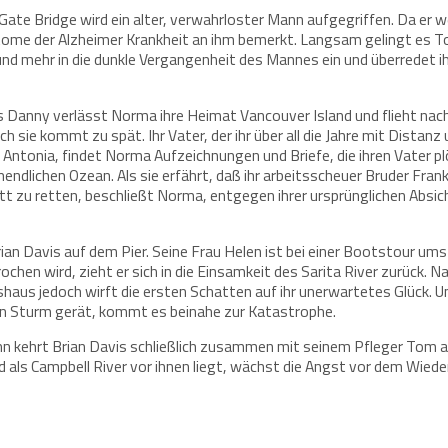
 Gate Bridge wird ein alter, verwahrloster Mann aufgegriffen. Da er
ptome der Alzheimer Krankheit an ihm bemerkt. Langsam gelingt es 
 und mehr in die dunkle Vergangenheit des Mannes ein und überredet i
Danny verlässt Norma ihre Heimat Vancouver Island und flieht nach 
 Doch sie kommt zu spät. Ihr Vater, der ihr über all die Jahre mit Dis
tonia, findet Norma Aufzeichnungen und Briefe, die ihren Vater plöt
nendlichen Ozean. Als sie erfährt, daß ihr arbeitsscheuer Bruder Fra
tt zu retten, beschließt Norma, entgegen ihrer ursprünglichen Absic
rian Davis auf dem Pier. Seine Frau Helen ist bei einer Bootstour 
chen wird, zieht er sich in die Einsamkeit des Sarita River zurück. 
shaus jedoch wirft die ersten Schatten auf ihr unerwartetes Glück. Un
n Sturm gerät, kommt es beinahe zur Katastrophe.
nn kehrt Brian Davis schließlich zusammen mit seinem Pfleger Tom a
nd als Campbell River vor ihnen liegt, wächst die Angst vor dem Wied