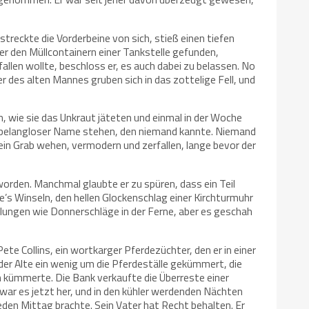
treckte die Vorderbeine von sich, stieß einen tiefen
er den Müllcontainern einer Tankstelle gefunden,
len wollte, beschloss er, es auch dabei zu belassen. No
er des alten Mannes gruben sich in das zottelige Fell, und
en, wie sie das Unkraut jäteten und einmal in der Woche
n belangloser Name stehen, den niemand kannte. Niemand
sein Grab wehen, vermodern und zerfallen, lange bevor der
rden. Manchmal glaubte er zu spüren, dass ein Teil
’s Winseln, den hellen Glockenschlag einer Kirchturmuhr
ungen wie Donnerschläge in der Ferne, aber es geschah
e Collins, ein wortkarger Pferdezüchter, den er in einer
der Alte ein wenig um die Pferdeställe gekümmert, die
m kümmerte. Die Bank verkaufte die Überreste einer
war es jetzt her, und in den kühler werdenden Nächten
eden Mittag brachte. Sein Vater hat Recht behalten. Er