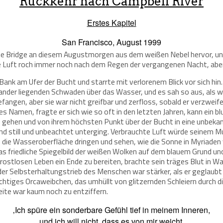
Rückkehr nach Campbell River
Erstes Kapitel
San Francisco, August 1999
e Bridge an diesem Augustmorgen aus dem weißen Nebel hervor, un
e Luft roch immer noch nach dem Regen der vergangenen Nacht, aber
ank am Ufer der Bucht und starrte mit verlorenem Blick vor sich hin
nander liegenden Schwaden über das Wasser, und es sah so aus, als wü
angen, aber sie war nicht greifbar und zerfloss, sobald er verzweife
es Namen, fragte er sich wie so oft in den letzten Jahren, kann ein b
u gehen und von ihrem höchsten Punkt über der Bucht in eine unbekan
k und still und unbeachtet unterging. Verbrauchte Luft würde seinem
die Wasseroberfläche dringen und sehen, wie die Sonne in Myriaden 
friedliche Spiegelbild der weißen Wolken auf dem blauem Grund und a
trostlosen Leben ein Ende zu bereiten, brachte sein träges Blut in Wa
er Selbsterhaltungstrieb des Menschen war stärker, als er geglaubt 
chtiges Orcaweibchen, das umhüllt von glitzernden Schleiern durch d
ite war kaum noch zu entziffern.
‚Ich spüre ein sonderbare Gefühl tief in meinem Inneren,
und ich will nicht, dass es von mir weicht,