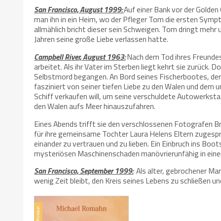
San Francisco, August 1999:
Auf einer Bank vor der Golden
man ihn in ein Heim, wo der Pfleger Tom die ersten Sym
allmählich bricht dieser sein Schweigen. Tom dringt mehr
Jahren seine große Liebe verlassen hatte.
Campbell River, August 1963:
Nach dem Tod ihres Freundes 
arbeitet. Als ihr Vater im Sterben liegt kehrt sie zurück.
Selbstmord begangen. An Bord seines Fischerbootes, der An
fasziniert von seiner tiefen Liebe zu den Walen und dem u
Schiff verkaufen will, um seine verschuldete Autowerksta
den Walen aufs Meer hinauszufahren.
Eines Abends trifft sie den verschlossenen Fotografen B
für ihre gemeinsame Tochter Laura Helens Eltern zugespro
einander zu vertrauen und zu lieben. Ein Einbruch ins Boot
mysteriösen Maschinenschaden manövrierunfähig in eine
San Francisco, September 1999:
Als alter, gebrochener Ma
wenig Zeit bleibt, den Kreis seines Lebens zu schließen u