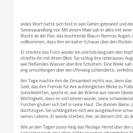
Jedes Wort hatte sich fest in sein Gehirn gebrannt und de
Sinneswandlung vor. Mit einem Male sah er alles mit einer
Boote an der Pier, das leuchtende Blau in Normas Augen, i
vollkommen, dass ihm ein kalter Schauer über den Rücken l
Er steckte das Foto wieder ein und hob langsam den Kop
streifte ihn mit ihrem Blick. Sie schlug ihre rehbraunen Au
wie fließendes Wasser über ihre Schultern. Eine Weile sa
eng umschlungen über den Uferweg schlenderte, verliebte S
Am Tage machte ihm die Einsamkeit nichts aus, denn das h
Geld, das ihm Fremde für ihre aufdringlichen Blicke zu Fü
zurückkehrten, spürte er, wie die Wärme aus seinen Gliede
Wichtigkeit, dass es sich lohnen würde, seine schwindende
Furchen gruben sich tief in seine Haut. Die dünnen Beine
durchzogen. Sie schlängelten sich wie ausgelaufene schwa
seines Lebens. Er würde sterben, hier, an diesem Ort, an 
Wie an den Tagen zuvor hing das fleckige Hemd über den a
sein Vater noch am Leben, hätte er seinen erbärmlichen 