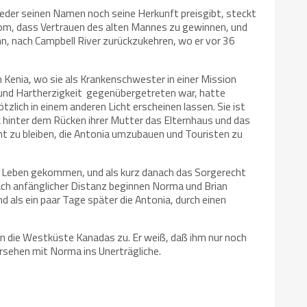
 weder seinen Namen noch seine Herkunft preisgibt, steckt
Tom, dass Vertrauen des alten Mannes zu gewinnen, und
hn, nach Campbell River zurückzukehren, wo er vor 36
Kenia, wo sie als Krankenschwester in einer Mission
tanz und Hartherzigkeit gegenübergetreten war, hatte
zlich in einem anderen Licht erscheinen lassen. Sie ist
nk hinter dem Rücken ihrer Mutter das Elternhaus und das
ht zu bleiben, die Antonia umzubauen und Touristen zu
ums Leben gekommen, und als kurz danach das Sorgerecht
Nach anfänglicher Distanz beginnen Norma und Brian
d als ein paar Tage später die Antonia, durch einen
n die Westküste Kanadas zu. Er weiß, daß ihm nur noch
ersehen mit Norma ins Unerträgliche.