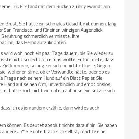
gläserne Tür. Er stand mit dem Rücken zu ihr gewandt am
inken Brust. Sie hatte ein schmales Gesicht mit dünnen, lang
San Francisco, und für einen winzigen Augenblick
n Berührung schmerzlich vermisste. Ihre
d bat ihn, das Hemd aufzuknöpfen.
s wird wohl noch ein paar Tage dauern, bis Sie wieder zu
ste nicht so recht, ob er das wollte. Er fürchtete, dass
s Ziel kommen, solange er sich ihr nicht öffnete. Gegen
 sie, woher er käme, ob er Verwandte hätte, oder ob es
e Frage nach seinem Hund auf ein Blatt Papier. Sie
hre Hand auf seinen Arm, unverbindlich und emotionslos,
 er hatte noch nicht einmal ein Zuhause. Sie setzte sich
n, dass ich es jemandem erzähle, dann wird es auch
ern können. Es deutet absolut nichts darauf hin. Sie haben
les andere …?“ Sie unterbrach sich selbst, machte eine