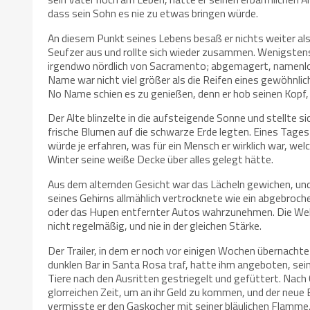
dass sein Sohn es nie zu etwas bringen würde.
An diesem Punkt seines Lebens besaß er nichts weiter als
Seufzer aus und rollte sich wieder zusammen. Wenigstens e
irgendwo nördlich von Sacramento; abgemagert, namenlos 
Name war nicht viel größer als die Reifen eines gewöhnlich
No Name schien es zu genießen, denn er hob seinen Kopf, 
Der Alte blinzelte in die aufsteigende Sonne und stellte s
frische Blumen auf die schwarze Erde legten. Eines Tag
würde je erfahren, was für ein Mensch er wirklich war, we
Winter seine weiße Decke über alles gelegt hätte.
Aus dem alternden Gesicht war das Lächeln gewichen, und
seines Gehirns allmählich vertrocknete wie ein abgebroch
oder das Hupen entfernter Autos wahrzunehmen. Die Wel
nicht regelmäßig, und nie in der gleichen Stärke.
Der Trailer, in dem er noch vor einigen Wochen übernacht
dunklen Bar in Santa Rosa traf, hatte ihm angeboten, sei
Tiere nach den Ausritten gestriegelt und gefüttert. Nach
glorreichen Zeit, um an ihr Geld zu kommen, und der neue
vermisste er den Gaskocher mit seiner bläulichen Flamme,