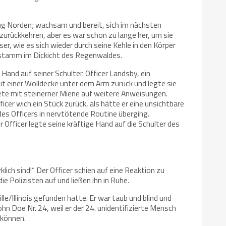
g Norden; wachsam und bereit, sich im nächsten
 zurückkehren, aber es war schon zu lange her, um sie
r, wie es sich wieder durch seine Kehle in den Körper
aumstamm im Dickicht des Regenwaldes.
Hand auf seiner Schulter. Officer Landsby, ein
t einer Wolldecke unter dem Arm zurück und legte sie
artete mit steinerner Miene auf weitere Anweisungen.
cer wich ein Stück zurück, als hätte er eine unsichtbare
 des Officers in nervtötende Routine überging.
 Officer legte seine kräftige Hand auf die Schulter des
lich sind!“ Der Officer schien auf eine Reaktion zu
 Polizisten auf und ließen ihn in Ruhe.
lle/Illinois gefunden hatte. Er war taub und blind und
n Doe Nr. 24, weil er der 24. unidentifizierte Mensch
 können.