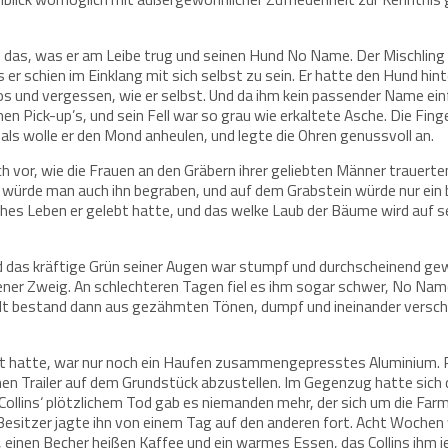
 das, was er am Leibe trug und seinen Hund No Name. Der Mischling s
r schien im Einklang mit sich selbst zu sein. Er hatte den Hund hint
und vergessen, wie er selbst. Und da ihm kein passender Name einfal
en Pick-up’s, und sein Fell war so grau wie erkaltete Asche. Die Fing
als wolle er den Mond anheulen, und legte die Ohren genussvoll an.
ich vor, wie die Frauen an den Gräbern ihrer geliebten Männer trauert
es würde man auch ihn begraben, und auf dem Grabstein würde nur ei
lches Leben er gelebt hatte, und das welke Laub der Bäume wird auf 
 das kräftige Grün seiner Augen war stumpf und durchscheinend gewo
ener Zweig. An schlechteren Tagen fiel es ihm sogar schwer, No Name
t bestand dann aus gezähmten Tönen, dumpf und ineinander verschl
et hatte, war nur noch ein Haufen zusammengepresstes Aluminium. Pet
nen Trailer auf dem Grundstück abzustellen. Im Gegenzug hatte sich 
 Collins‘ plötzlichem Tod gab es niemanden mehr, der sich um die Far
 Besitzer jagte ihn von einem Tag auf den anderen fort. Acht Wochen 
 einen Becher heißen Kaffee und ein warmes Essen, das Collins ihm j