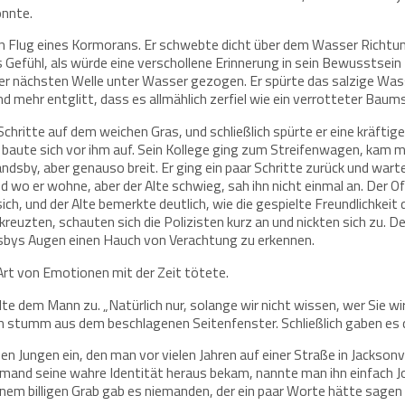
onnte.
 Flug eines Kormorans. Er schwebte dicht über dem Wasser Richtun
as Gefühl, als würde eine verschollene Erinnerung in sein Bewusstsein
er nächsten Welle unter Wasser gezogen. Er spürte das salzige Wasse
und mehr entglitt, dass es allmählich zerfiel wie ein verrotteter B
itte auf dem weichen Gras, und schließlich spürte er eine kräftige 
baute sich vor ihm auf. Sein Kollege ging zum Streifenwagen, kam mi
 Landsby, aber genauso breit. Er ging ein paar Schritte zurück und w
wo er wohne, aber der Alte schwieg, sah ihn nicht einmal an. Der Offi
ch, und der Alte bemerkte deutlich, wie die gespielte Freundlichkeit
uzten, schauten sich die Polizisten kurz an und nickten sich zu. Der
ndsbys Augen einen Hauch von Verachtung zu erkennen.
he Art von Emotionen mit der Zeit tötete.
te dem Mann zu. „Natürlich nur, solange wir nicht wissen, wer Sie wirk
h stumm aus dem beschlagenen Seitenfenster. Schließlich gaben es die
nen Jungen ein, den man vor vielen Jahren auf einer Straße in Jacksonvi
emand seine wahre Identität heraus bekam, nannte man ihn einfach Joh
einem billigen Grab gab es niemanden, der ein paar Worte hätte sagen