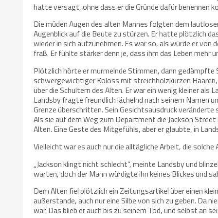
hatte versagt, ohne dass er die Gründe dafür benennen k
Die müden Augen des alten Mannes folgten dem lautlosen
Augenblick auf die Beute zu stürzen. Er hatte plötzlich d
wieder in sich aufzunehmen. Es war so, als würde er von d
fraß. Er fühlte stärker denn je, dass ihm das Leben mehr 
Plötzlich hörte er murmelnde Stimmen, dann gedämpfte Schr
schwergewichtiger Koloss mit streichholzkurzen Haaren, 
über die Schultern des Alten. Er war ein wenig kleiner als
Landsby fragte freundlich lächelnd nach seinem Namen und 
Grenze überschritten. Sein Gesichtsausdruck veränderte si
Als sie auf dem Weg zum Department die Jackson Street kre
Alten. Eine Geste des Mitgefühls, aber er glaubte, in La
Vielleicht war es auch nur die alltägliche Arbeit, die solc
„Jackson klingt nicht schlecht“, meinte Landsby und blinzel
warten, doch der Mann würdigte ihn keines Blickes und sa
Dem Alten fiel plötzlich ein Zeitungsartikel über einen klei
außerstande, auch nur eine Silbe von sich zu geben. Da ni
war. Das blieb er auch bis zu seinem Tod, und selbst an s