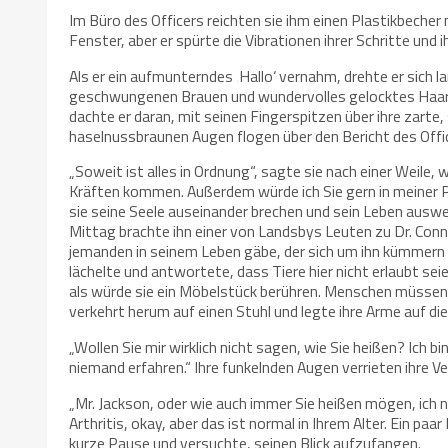
Im Büro des Officers reichten sie ihm einen Plastikbecher 
Fenster, aber er spürte die Vibrationen ihrer Schritte un
Als er ein aufmunterndes ‚Hallo‘ vernahm, drehte er sich la
geschwungenen Brauen und wundervolles gelocktes Haar. 
dachte er daran, mit seinen Fingerspitzen über ihre zarte
haselnussbraunen Augen flogen über den Bericht des Offic
„Soweit ist alles in Ordnung“, sagte sie nach einer Weile
Kräften kommen. Außerdem würde ich Sie gern in meiner Pra
sie seine Seele auseinander brechen und sein Leben auswei
Mittag brachte ihn einer von Landsbys Leuten zu Dr. Conne
jemanden in seinem Leben gäbe, der sich um ihn kümmern kö
lächelte und antwortete, dass Tiere hier nicht erlaubt se
als würde sie ein Möbelstück berühren. Menschen müssen e
verkehrt herum auf einen Stuhl und legte ihre Arme auf di
„Wollen Sie mir wirklich nicht sagen, wie Sie heißen? Ich 
niemand erfahren.“ Ihre funkelnden Augen verrieten ihre V
„Mr. Jackson, oder wie auch immer Sie heißen mögen, ich n
Arthritis, okay, aber das ist normal in Ihrem Alter. Ein pa
kurze Pause und versuchte, seinen Blick aufzufangen.