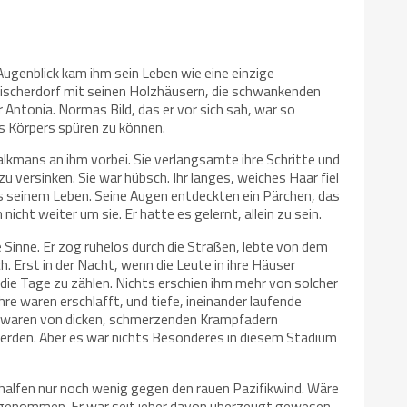
Augenblick kam ihm sein Leben wie eine einzige
e Fischerdorf mit seinen Holzhäusern, die schwankenden
 Antonia. Normas Bild, das er vor sich sah, war so
es Körpers spüren zu können.
kmans an ihm vorbei. Sie verlangsamte ihre Schritte und
zu versinken. Sie war hübsch. Ihr langes, weiches Haar fiel
us seinem Leben. Seine Augen entdeckten ein Pärchen, das
cht weiter um sie. Er hatte es gelernt, allein zu sein.
Sinne. Er zog ruhelos durch die Straßen, lebte von dem
. Erst in der Nacht, wenn die Leute in ihre Häuser
 die Tage zu zählen. Nichts erschien ihm mehr von solcher
re waren erschlafft, und tiefe, ineinander laufende
en, waren von dicken, schmerzenden Krampfadern
 werden. Aber es war nichts Besonderes in diesem Stadium
 halfen nur noch wenig gegen den rauen Pazifikwind. Wäre
s genommen. Er war seit jeher davon überzeugt gewesen,